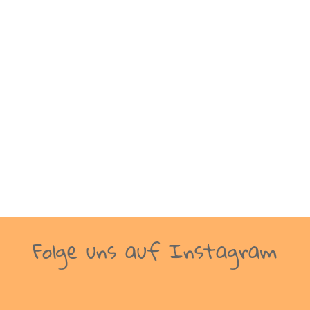
zwar in Vietnam. Aber bevor es so richtig
los geht, sind wir erst einmal in die
verrückte Welt von Saigon, bzw. Ho-Chi-
Minh-City eingetaucht. Werbung - Dieser
Beitrag enthält unbezahlte Werbung.
Saigon, bzw. Ho-Chi-Minh-City...
Folge uns auf Instagram