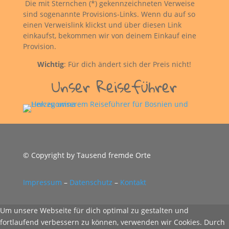
Die mit Sternchen (*) gekennzeichneten Verweise
sind sogenannte Provisions-Links. Wenn du auf so
einen Verweislink klickst und über diesen Link
einkaufst, bekommen wir von deinem Einkauf eine
Provision.
Wichtig
: Für dich ändert sich der Preis nicht!
Unser Reiseführer
© Copyright by Tausend fremde Orte
Impressum
–
Datenschutz
–
Kontakt
Um unsere Webseite für dich optimal zu gestalten und
fortlaufend verbessern zu können, verwenden wir Cookies. Durch