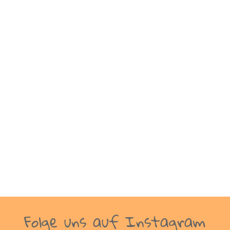
Mit einer Stunde Verspätung erreichten
wir am Abend Surabaya. Es war mit 30
Grad immer noch sehr warm. Trotz der
Verspätung können wir die Royal Brunei
Airline ohne Sorgen weiter empfehlen.
Sie bieten einen sehr guten Service mit
passablem Essen. Im Hotel
angekommen,...
Folge uns auf Instagram