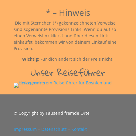
* – Hinweis
Die mit Sternchen (*) gekennzeichneten Verweise
sind sogenannte Provisions-Links. Wenn du auf so
einen Verweislink klickst und über diesen Link
einkaufst, bekommen wir von deinem Einkauf eine
Provision.
Wichtig
: Für dich ändert sich der Preis nicht!
Unser Reiseführer
© Copyright by Tausend fremde Orte
Impressum
–
Datenschutz
–
Kontakt