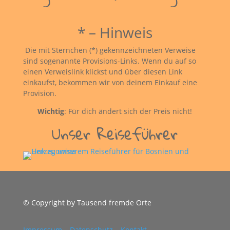
* – Hinweis
Die mit Sternchen (*) gekennzeichneten Verweise
sind sogenannte Provisions-Links. Wenn du auf so
einen Verweislink klickst und über diesen Link
einkaufst, bekommen wir von deinem Einkauf eine
Provision.
Wichtig
: Für dich ändert sich der Preis nicht!
Unser Reiseführer
© Copyright by Tausend fremde Orte
Impressum
–
Datenschutz
–
Kontakt