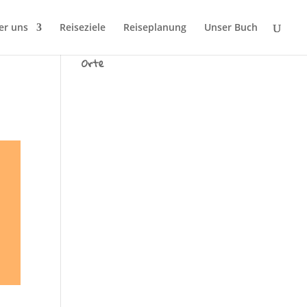
er uns
Reiseziele
Reiseplanung
Unser Buch
Wir sind Tausend fremde
Orte