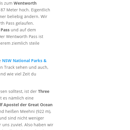
is zum
Wentworth
187 Meter hoch. Eigentlich
er beliebig ändern. Wir
th Pass gelaufen.
 Pass
und auf dem
er Wentworth Pass ist
derem ziemlich steile
e
NSW National Parks &
en Track sehen und auch,
nd wie viel Zeit du
en solltest, ist der
Three
t es nämlich eine
f Apostel der Great Ocean
nd heißen Meehni (922 m),
nd sind nicht weniger
r uns zuviel. Also haben wir