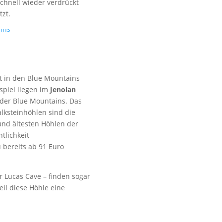
chnell wieder verdrückt
tzt.
t in den Blue Mountains
piel liegen im
Jenolan
der Blue Mountains. Das
lksteinhöhlen sind die
und ältesten Höhlen der
tlichkeit
 bereits ab 91 Euro
r Lucas Cave – finden sogar
il diese Höhle eine