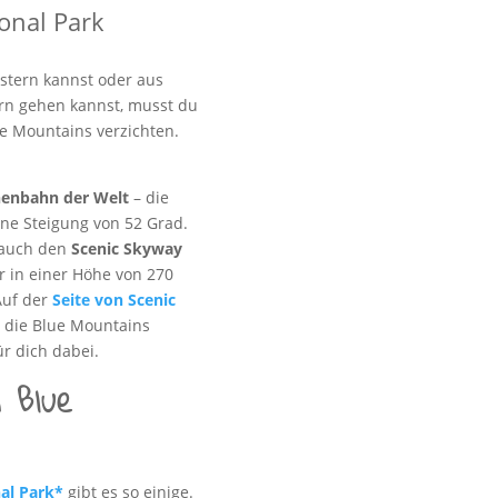
onal Park
stern kannst oder aus
rn gehen kannst, musst du
ue Mountains verzichten.
onenbahn der Welt
– die
eine Steigung von 52 Grad.
 auch den
Scenic Skyway
ir in einer Höhe von 270
Auf der
Seite von Scenic
h die Blue Mountains
ür dich dabei.
 Blue
al Park*
gibt es so einige.