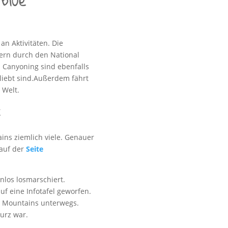
Blue
an Aktivitäten. Die
dern durch den National
d Canyoning sind ebenfalls
eliebt sind.Außerdem fährt
 Welt.
k
ins ziemlich viele. Genauer
auf der
Seite
nlos losmarschiert.
uf eine Infotafel geworfen.
e Mountains unterwegs.
kurz war.