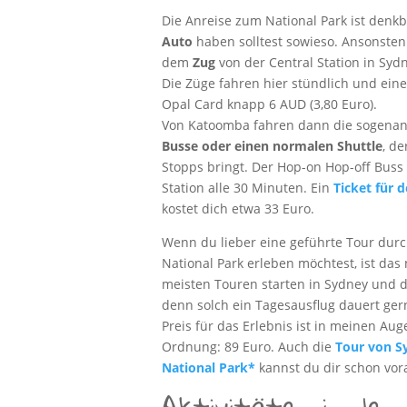
Die Anreise zum National Park ist denk
Auto
haben solltest sowieso. Ansonsten
dem
Zug
von der Central Station in Sy
Die Züge fahren hier stündlich und eine
Opal Card knapp 6 AUD (3,80 Euro).
Von Katoomba fahren dann die sogena
Busse oder einen normalen Shuttle
, de
Stopps bringt. Der Hop-on Hop-off Buss
Station alle 30 Minuten. Ein
Ticket für 
kostet dich etwa 33 Euro.
Wenn du lieber eine geführte Tour dur
National Park erleben möchtest, ist das 
meisten Touren starten in Sydney und d
denn solch ein Tagesausflug dauert ger
Preis für das Erlebnis ist in meinen Aug
Ordnung: 89 Euro. Auch die
Tour von S
National Park*
kannst du dir schon vor