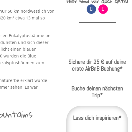
Hier sind wir auch aktiv
 nur 50 km nordwestlich von
.420 km² etwa 13 mal so
ielen Eukalyptusbäume bei
sdunsten und sich dieser
licht einen blauen
0 wurden die Blue
Sichere dir 25 € auf deine
 Eukalyptusbäumen zum
erste AirBnB Buchung*
aturerbe erklärt wurde
mmer sehen. Es war
Buche deinen nächsten
Trip*
ountains
Lass dich inspirieren*