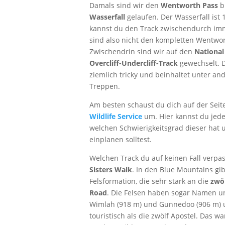
Damals sind wir den
Wentworth Pass
b
Wasserfall
gelaufen. Der Wasserfall ist 
kannst du den Track zwischendurch imm
sind also nicht den kompletten Wentwor
Zwischendrin sind wir auf den
National
Overcliff-Undercliff-Track
gewechselt. D
ziemlich tricky und beinhaltet unter an
Treppen.
Am besten schaust du dich auf der Seit
Wildlife Service
um. Hier kannst du jed
welchen Schwierigkeitsgrad dieser hat u
einplanen solltest.
Welchen Track du auf keinen Fall verpass
Sisters Walk
. In den Blue Mountains gib
Felsformation, die sehr stark an die
zwöl
Road
. Die Felsen haben sogar Namen u
Wimlah (918 m) und Gunnedoo (906 m) u
touristisch als die zwölf Apostel. Das wa