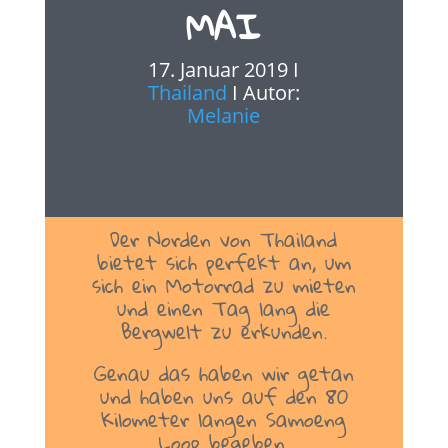
MAI
17. Januar 2019 I
Thailand
I Autor:
Melanie
Der Norden von Thailand
bietet sich perfekt an, um
sich ein Motorrad zu mieten
und einen Tag lang die
Bergwelt zu erkunden.
Genau das haben wir getan
und haben uns auf den 80
Kilometer langen Samoeng
Loop begeben.