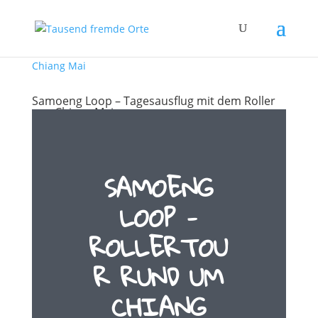
Samoeng Loop – Tagesausflug mit dem Roller
von Chiang Mai
von
Melanie
|
Jan. 17, 2019
|
THAILAND
SAMOENG
LOOP -
ROLLERTOU
R RUND UM
CHIANG