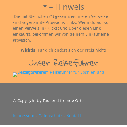
* – Hinweis
Die mit Sternchen (*) gekennzeichneten Verweise
sind sogenannte Provisions-Links. Wenn du auf so
einen Verweislink klickst und über diesen Link
einkaufst, bekommen wir von deinem Einkauf eine
Provision.
Wichtig
: Für dich ändert sich der Preis nicht!
Unser Reiseführer
© Copyright by Tausend fremde Orte
Impressum
–
Datenschutz
–
Kontakt