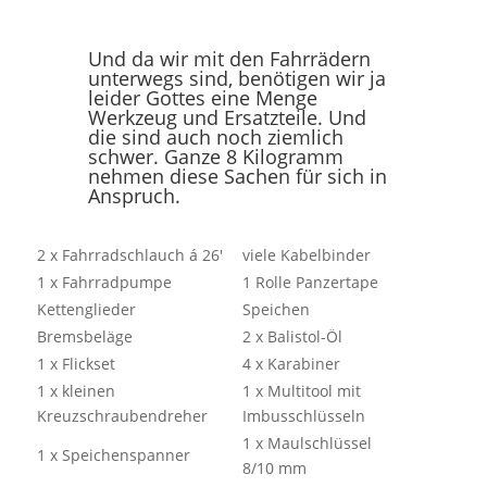
Und da wir mit den Fahrrädern
unterwegs sind, benötigen wir ja
leider Gottes eine Menge
Werkzeug und Ersatzteile. Und
die sind auch noch ziemlich
schwer. Ganze 8 Kilogramm
nehmen diese Sachen für sich in
Anspruch.
2 x Fahrradschlauch á 26′
viele Kabelbinder
1 x Fahrradpumpe
1 Rolle Panzertape
Kettenglieder
Speichen
Bremsbeläge
2 x Balistol-Öl
1 x Flickset
4 x Karabiner
1 x kleinen
1 x Multitool mit
Kreuzschraubendreher
Imbusschlüsseln
1 x Maulschlüssel
1 x Speichenspanner
8/10 mm