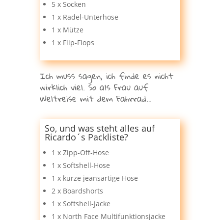
5 x Socken
1 x Radel-Unterhose
1 x Mütze
1 x Flip-Flops
Ich muss sagen, ich finde es nicht
wirklich viel. So als Frau auf
Weltreise mit dem Fahrrad…
So, und was steht alles auf
Ricardo´s Packliste?
1 x Zipp-Off-Hose
1 x Softshell-Hose
1 x kurze jeansartige Hose
2 x Boardshorts
1 x Softshell-Jacke
1 x North Face Multifunktionsjacke