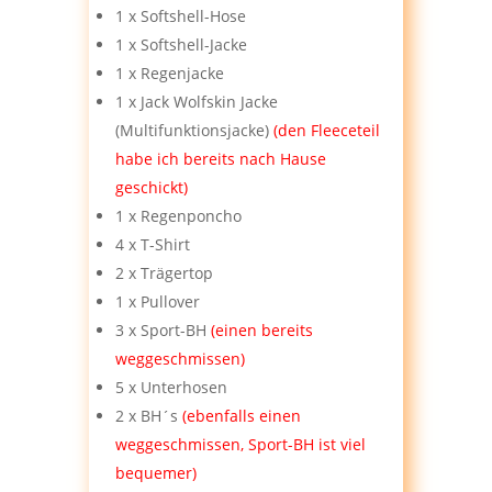
1 x Softshell-Hose
1 x Softshell-Jacke
1 x Regenjacke
1 x Jack Wolfskin Jacke
(Multifunktionsjacke)
(den Fleeceteil
habe ich bereits nach Hause
geschickt)
1 x Regenponcho
4 x T-Shirt
2 x Trägertop
1 x Pullover
3 x Sport-BH
(einen bereits
weggeschmissen)
5 x Unterhosen
2 x BH´s
(ebenfalls einen
weggeschmissen, Sport-BH ist viel
bequemer)