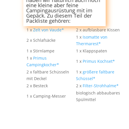
haben wir natürlich auch noch
eine kleine aber feine
Campingausrüstung mit im
Gepäck. Zu diesem Teil der
Packliste gehören:
1 x
Zelt von Vaude*
2 x aufblasbare Kissen
1 x
Isomatte von
2 x Schlafsäcke
Thermarest*
1 x Stirnlampe
1 x Klappspaten
1 x
Primus
1 x
Primus Kochset*
Campingkocher*
2 x faltbare Schüsseln
1 x
größere faltbare
mit Deckel
Schüssel*
2 x Besteck
2 x
Filter-Strohhalme*
biologisch abbaubares
1 x Camping-Messer
Spülmittel