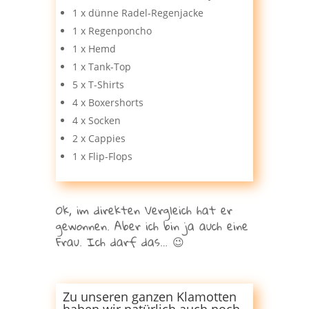
1 x dünne Radel-Regenjacke
1 x Regenponcho
1 x Hemd
1 x Tank-Top
5 x T-Shirts
4 x Boxershorts
4 x Socken
2 x Cappies
1 x Flip-Flops
Ok, im direkten Vergleich hat er
gewonnen. Aber ich bin ja auch eine
Frau. Ich darf das… 😉
Zu unseren ganzen Klamotten