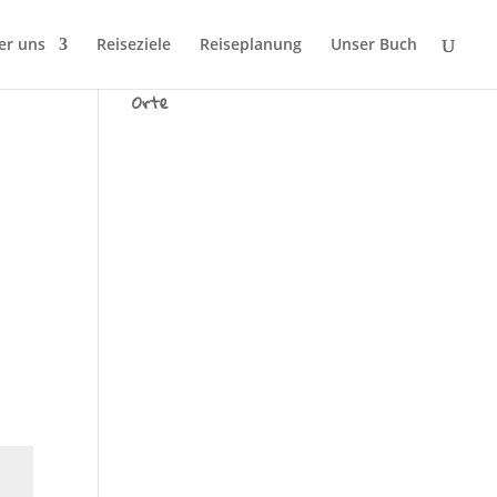
er uns
Reiseziele
Reiseplanung
Unser Buch
Wir sind Tausend fremde
Orte