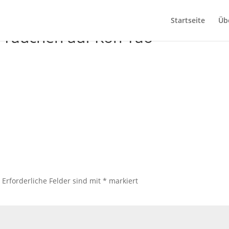
Startseite
Üb
m Tauchen auf Koh Tao
.
Erforderliche Felder sind mit
*
markiert