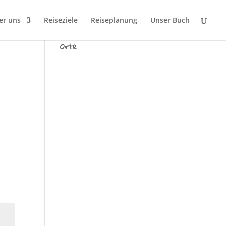
er uns
Reiseziele
Reiseplanung
Unser Buch
Wir sind Tausend fremde
Orte