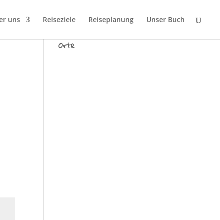
er uns
Reiseziele
Reiseplanung
Unser Buch
Wir sind Tausend fremde
Orte