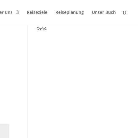
er uns
Reiseziele
Reiseplanung
Unser Buch
Wir sind Tausend fremde
Orte