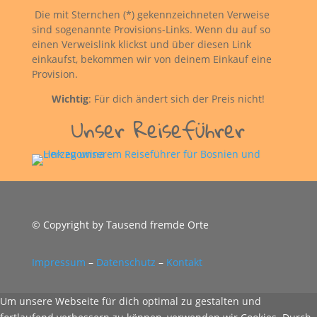
Die mit Sternchen (*) gekennzeichneten Verweise
sind sogenannte Provisions-Links. Wenn du auf so
einen Verweislink klickst und über diesen Link
einkaufst, bekommen wir von deinem Einkauf eine
Provision.
Wichtig
: Für dich ändert sich der Preis nicht!
Unser Reiseführer
© Copyright by Tausend fremde Orte
Impressum
–
Datenschutz
–
Kontakt
Um unsere Webseite für dich optimal zu gestalten und