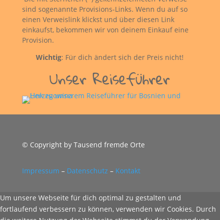
sind sogenannte Provisions-Links. Wenn du auf so
einen Verweislink klickst und über diesen Link
einkaufst, bekommen wir von deinem Einkauf eine
Provision.
Wichtig
: Für dich ändert sich der Preis nicht!
Unser Reiseführer
© Copyright by Tausend fremde Orte
Impressum
–
Datenschutz
–
Kontakt
Um unsere Webseite für dich optimal zu gestalten und
fortlaufend verbessern zu können, verwenden wir Cookies. Durch