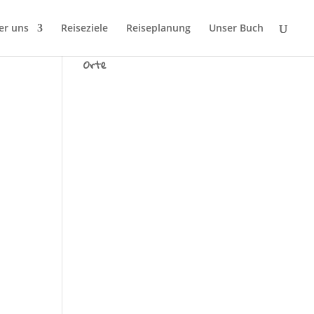
er uns
Reiseziele
Reiseplanung
Unser Buch
Wir sind Tausend fremde
Orte