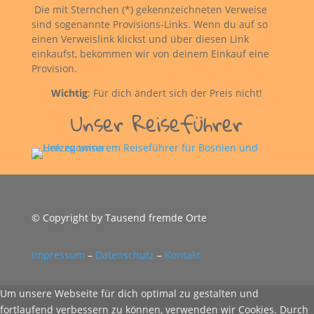
Die mit Sternchen (*) gekennzeichneten Verweise
sind sogenannte Provisions-Links. Wenn du auf so
einen Verweislink klickst und über diesen Link
einkaufst, bekommen wir von deinem Einkauf eine
Provision.
Wichtig
: Für dich ändert sich der Preis nicht!
Unser Reiseführer
© Copyright by Tausend fremde Orte
Impressum
–
Datenschutz
–
Kontakt
Um unsere Webseite für dich optimal zu gestalten und
fortlaufend verbessern zu können, verwenden wir Cookies. Durch