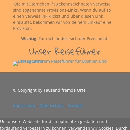
Die mit Sternchen (*) gekennzeichneten Verweise
sind sogenannte Provisions-Links. Wenn du auf so
einen Verweislink klickst und über diesen Link
einkaufst, bekommen wir von deinem Einkauf eine
Provision.
Wichtig
: Für dich ändert sich der Preis nicht!
Unser Reiseführer
© Copyright by Tausend fremde Orte
Impressum
–
Datenschutz
–
Kontakt
Um unsere Webseite für dich optimal zu gestalten und
fortlaufend verbessern zu können, verwenden wir Cookies. Durch