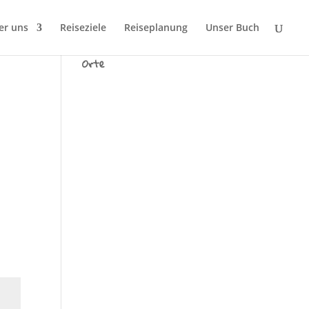
er uns
Reiseziele
Reiseplanung
Unser Buch
Wir sind Tausend fremde
Orte