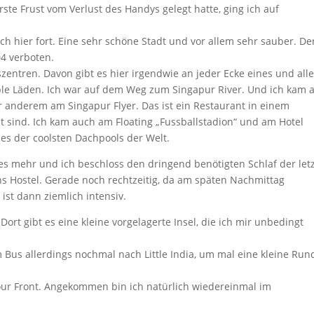
ste Frust vom Verlust des Handys gelegt hatte, ging ich auf
ch hier fort. Eine sehr schöne Stadt und vor allem sehr sauber. De
4 verboten.
zentren. Davon gibt es hier irgendwie an jeder Ecke eines und all
ble Läden. Ich war auf dem Weg zum Singapur River. Und ich kam 
r anderem am Singapur Flyer. Das ist ein Restaurant in einem
t sind. Ich kam auch am Floating „Fussballstadion“ und am Hotel
nes der coolsten Dachpools der Welt.
es mehr und ich beschloss den dringend benötigten Schlaf der let
s Hostel. Gerade noch rechtzeitig, da am späten Nachmittag
st dann ziemlich intensiv.
ort gibt es eine kleine vorgelagerte Insel, die ich mir unbedingt
m Bus allerdings nochmal nach Little India, um mal eine kleine Run
our Front. Angekommen bin ich natürlich wiedereinmal im