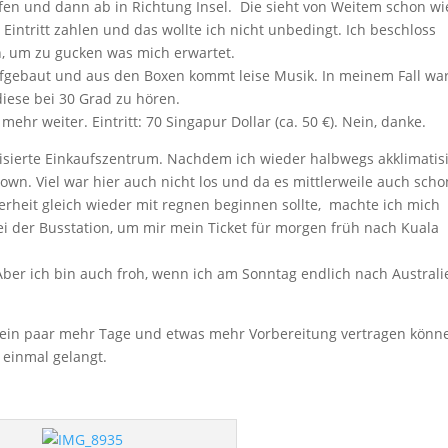
ufen und dann ab in Richtung Insel. Die sieht von Weitem schon wi
 Eintritt zahlen und das wollte ich nicht unbedingt. Ich beschloss
, um zu gucken was mich erwartet.
ufgebaut und aus den Boxen kommt leise Musik. In meinem Fall wa
 diese bei 30 Grad zu hören.
r weiter. Eintritt: 70 Singapur Dollar (ca. 50 €). Nein, danke.
tisierte Einkaufszentrum. Nachdem ich wieder halbwegs akklimatisi
own. Viel war hier auch nicht los und da es mittlerweile auch scho
erheit gleich wieder mit regnen beginnen sollte, machte ich mich
ei der Busstation, um mir mein Ticket für morgen früh nach Kuala
Aber ich bin auch froh, wenn ich am Sonntag endlich nach Australi
h ein paar mehr Tage und etwas mehr Vorbereitung vertragen könn
t einmal gelangt.