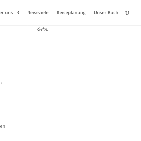
er uns
Reiseziele
Reiseplanung
Unser Buch
Wir sind Tausend fremde
Orte
e
n
den.