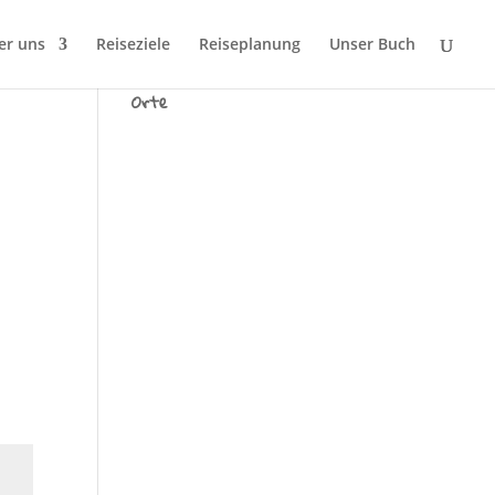
er uns
Reiseziele
Reiseplanung
Unser Buch
Wir sind Tausend fremde
Orte