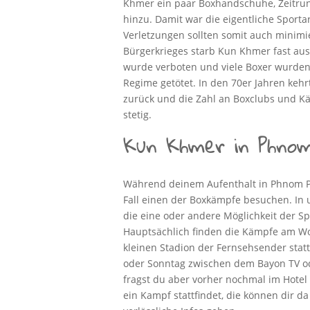
Khmer ein paar Boxhandschuhe, Zeitru
hinzu. Damit war die eigentliche Sporta
Verletzungen sollten somit auch minim
Bürgerkrieges starb Kun Khmer fast aus. 
wurde verboten und viele Boxer wurde
Regime getötet. In den 70er Jahren ke
zurück und die Zahl an Boxclubs und Kä
stetig.
Kun Khmer in Phnom
Während deinem Aufenthalt in Phnom Pe
Fall einen der Boxkämpfe besuchen. In
die eine oder andere Möglichkeit der S
Hauptsächlich finden die Kämpfe am W
kleinen Stadion der Fernsehsender stat
oder Sonntag zwischen dem Bayon TV o
fragst du aber vorher nochmal im Hotel
ein Kampf stattfindet, die können dir d