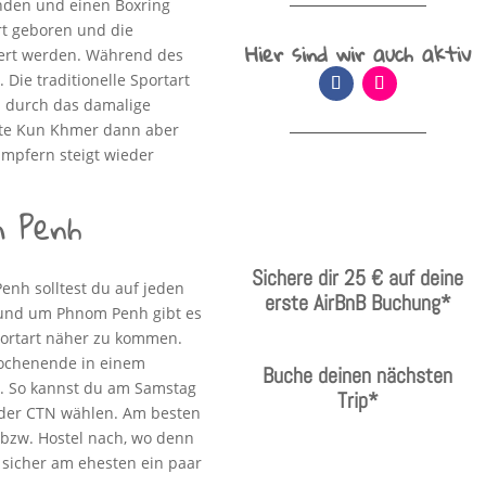
nden und einen Boxring
rt geboren und die
Hier sind wir auch aktiv
iert werden. Während des
Die traditionelle Sportart
n durch das damalige
hrte Kun Khmer dann aber
mpfern steigt wieder
 Penh
Sichere dir 25 € auf deine
nh solltest du auf jeden
erste AirBnB Buchung*
 und um Phnom Penh gibt es
portart näher zu kommen.
ochenende in einem
Buche deinen nächsten
t. So kannst du am Samstag
Trip*
der CTN wählen. Am besten
 bzw. Hostel nach, wo denn
a sicher am ehesten ein paar