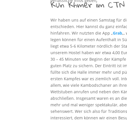
Kun Khmer im CTN
verlässliche Infos geben.
Wir haben uns auf einen Samstag für di
entschieden. Hier kannst du ganz einfa
hinfahren. Wir nutzten die App „
Grab
„,
legen können für einen Aufenthalt in Sü
liegt etwa 5-6 Kilometer nördlich der Sta
unserem Hostel haben wir etwa 4,00 Euro
30 – 45 Minuten vor Beginn der Kämpfe 
guten Platz zu sichern. Der Eintritt ist i
füllte sich die Halle immer mehr und pü
ersten Kampfes war es ziemlich voll. Int
allem, wie viele Kambodschaner an ihr
Wettstuben anrufen und neben den Kä
abschließen. Insgesamt waren es an d
mehr und mal weniger spektakulär, aber 
sehenswert. Wer sich also für Tradition
interessiert, dem können wir einen Bes