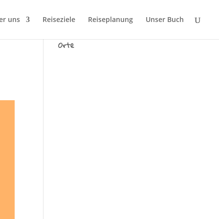
er uns
Reiseziele
Reiseplanung
Unser Buch
Wir sind Tausend fremde
Orte