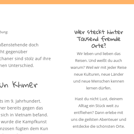
Wer steckt hinter
rbung.
Tausend fremde
Orte?
 Außenstehende doch
icht gegenüber
Wir leben und lieben das
aner sind stolz auf ihre
Reisen. Und weißt du auch
inen Unterschied.
warum? Weil wir mit jeder Reise
neue Kulturen, neue Länder
Kun Khmer
und neue Menschen kennen
lernen dürfen.
Hast du nicht Lust, deinem
s im 9. Jahrhundert.
Alltag ein Stück weit zu
er bereits gegen das
entfliehen? Dann erlebe mit
sich in Vietnam befand.
uns die geilsten Abenteuer und
t wurde die Kampfkunst
entdecke die schönsten Orte.
ranzosen fügten dem Kun