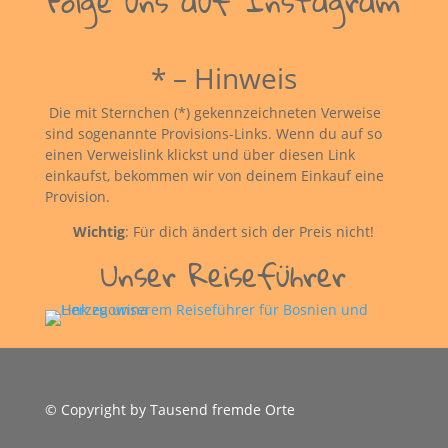
Folge uns auf Instagram
* – Hinweis
Die mit Sternchen (*) gekennzeichneten Verweise
sind sogenannte Provisions-Links. Wenn du auf so
einen Verweislink klickst und über diesen Link
einkaufst, bekommen wir von deinem Einkauf eine
Provision.
Wichtig
: Für dich ändert sich der Preis nicht!
Unser Reiseführer
© Copyright by Tausend fremde Orte