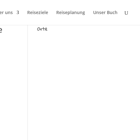
er uns
Reiseziele
Reiseplanung
Unser Buch
Wir sind Tausend fremde
e
Orte